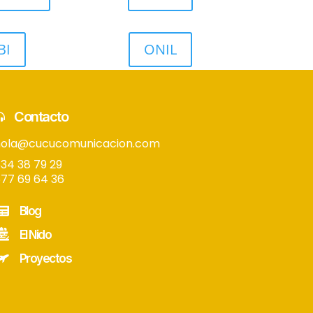
BI
ONIL
Contacto
hola@cucucomunicacion.com
34 38 79 29
77 69 64 36
Blog
El Nido
Proyectos