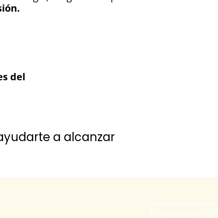
ión.
es del
ayudarte a alcanzar
Hablemos