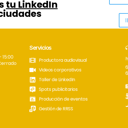
s
tu LinkedIn
 ciudades
I
Servicios
– 15:00
Productora audiovisual
Cerrado
6
Videos corporativos
6
Taller de LinkedIn
Spots publicitarios
Producción de eventos
Gestión de RRSS