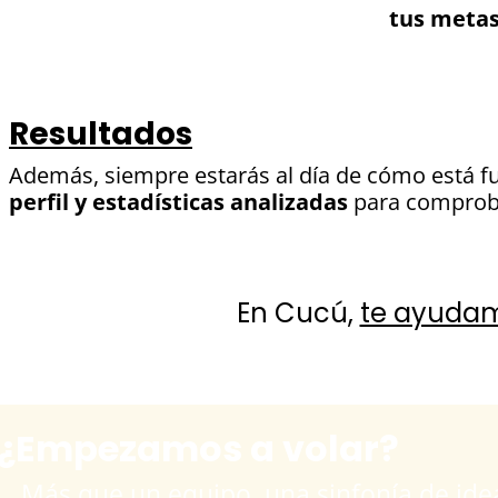
tus metas
Resultados
Además, siempre estarás al día de cómo está f
perfil y estadísticas analizadas
para comprobar
En Cucú,
te ayudamo
¿Empezamos a volar?
Más que un equipo, una sinfonía de ide