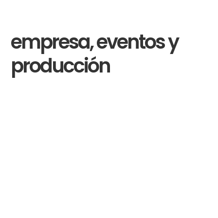
cosas para captarlas:
empresa, eventos y
producción
Como una de las agencias de comunicación
digital en Alicante
especializadas en el sector
empresarial y corporativo, sabemos lo importante
que es la gestión del tiempo y cumplir objetivos.
Por eso, seguimos un proceso bien planificado y a
medida para cada proyecto.
Producimos contenidos audiovisuales de
calidad que muestran cómo funciona tu
empresa o tu evento para que se entienda
antes de cualquier reunión o contacto.
· Entendemos objetivos y público.