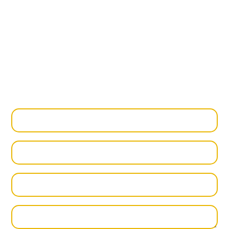
Trabaja con nuestra agencia de
comunicación en Alicante
Si tu empresa necesita dejar de improvisar su
comunicación y empezar a trabajarla
con criterio, este es el momento. Trabaja con
nuestra
agencia de comunicación en Alicante
y
comunica de forma coherente y real.