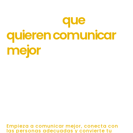
Alicante para
que
empresas
quieren comunicar
mejor
Si buscas un
experto en LinkedIn
en Alicante
que
te ayude a
reforzar tu posicionamiento, mejorar tu
comunicación y generar nuevas
oportunidades
profesionales, podemos ayudarte.
En Cucú Comunicación
trabajamos para que tu
presencia digital tenga sentido y aporte valor
real a tu negocio.
Empieza a comunicar mejor, conecta con
las personas adecuadas y convierte tu