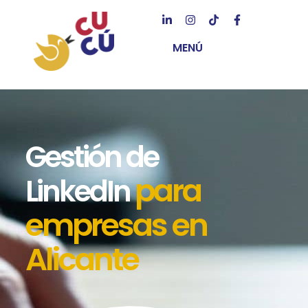
MENÚ
Gestión de
para
LinkedIn
empresas en
Alicante