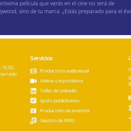
próxima película que verás en el cine no será de
lywood, sino de tu marca. ¿Estás preparado para el éxi
Servicios
– 15:00
Productora audiovisual
Cerrado
6
Videos corporativos
6
Taller de LinkedIn
Spots publicitarios
Producción de eventos
Gestión de RRSS