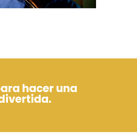
ara hacer una
divertida.