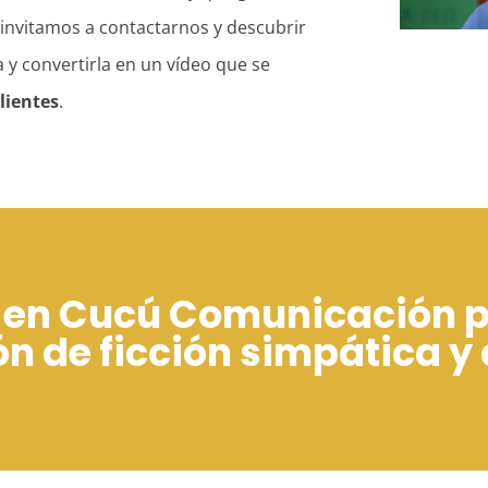
e invitamos a contactarnos y descubrir
ma y convertirla en un vídeo que se
lientes
.
o en Cucú Comunicación p
n de ficción simpática y 