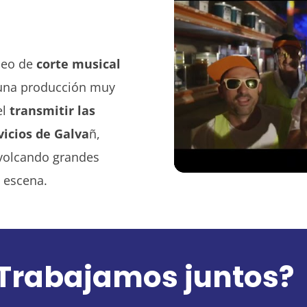
deo de
corte musical
 una producción muy
el
transmitir las
vicios de Galva
ñ,
 volcando grandes
 escena.
Trabajamos juntos?