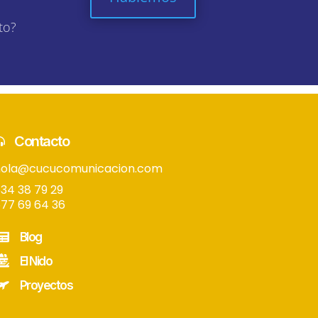
to?
Contacto
hola@cucucomunicacion.com
34 38 79 29
77 69 64 36
Blog
El Nido
Proyectos