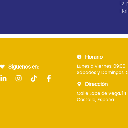
La 
Hol
Horario
Lunes a Viernes: 09:00 
Síguenos en:
Sábados y Domingos: 
Dirección
Calle Lope de Vega, 14
Castalla, España