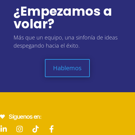
¿Empezamos a
volar?
Más que un equipo, una sinfonía de ideas
despegando hacia el éxito.
Hablemos
Síguenos en: