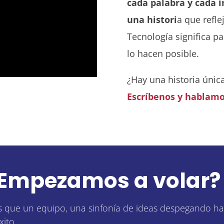
cada palabra y cada 
una histori
a que refle
Tecnología significa pa
lo hacen posible.
¿Hay una historia únic
Escríbenos y hablam
Empezamos a volar?
 que un equipo, una sinfonía de ideas despegando ha
xito.