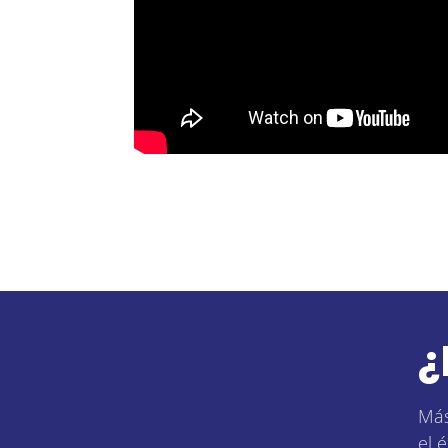
¿
Más
el é