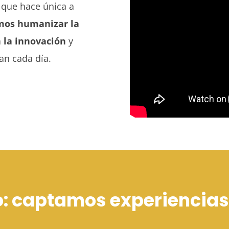
o que hace única a
mos humanizar la
 la innovación
y
jan cada día.
do: captamos experiencias