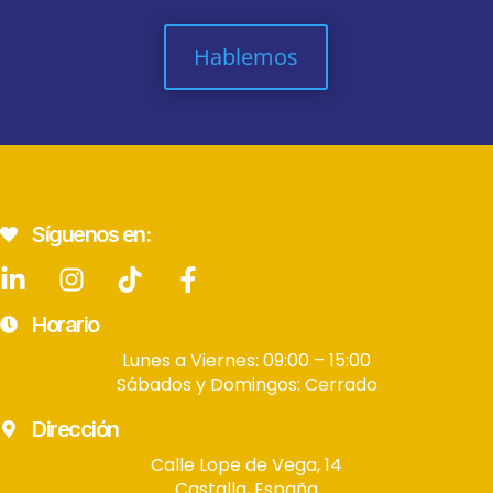
Hablemos
Síguenos en:
Horario
Lunes a Viernes: 09:00 – 15:00
Sábados y Domingos: Cerrado
Dirección
Calle Lope de Vega, 14
Castalla, España