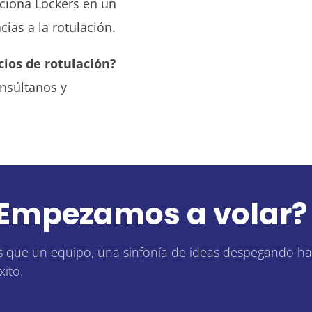
rciona Lockers en un
ias a la rotulación.
cios de rotulación?
nsúltanos y
Empezamos a volar?
 que un equipo, una sinfonía de ideas despegando ha
xito.