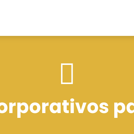

orporativos pa