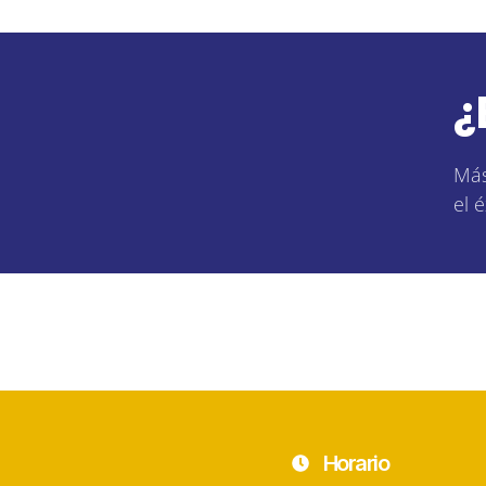
¿
Más
el é
Horario