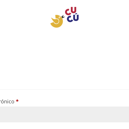
trónico
*