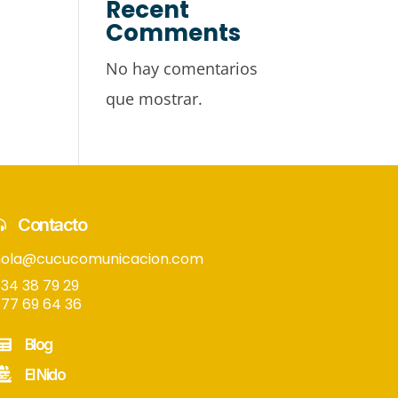
Recent
Comments
No hay comentarios
que mostrar.
Contacto
hola@cucucomunicacion.com
34 38 79 29
77 69 64 36
Blog
El Nido