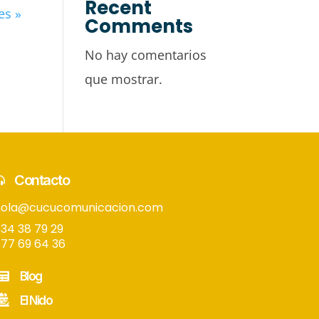
Recent
es »
Comments
No hay comentarios
que mostrar.
Contacto
hola@cucucomunicacion.com
34 38 79 29
77 69 64 36
Blog
El Nido