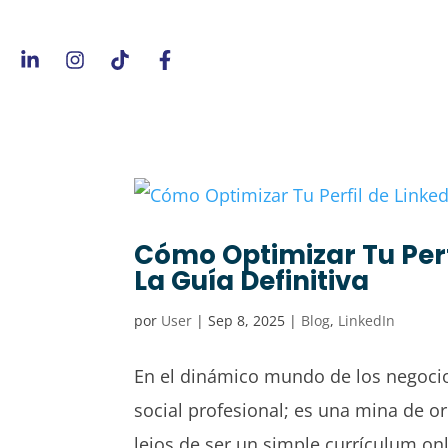
Cómo Optimizar Tu Perfi
La Guía Definitiva
por
User
|
Sep 8, 2025
|
Blog
,
LinkedIn
En el dinámico mundo de los negocios
social profesional; es una mina de oro
lejos de ser un simple currículum on