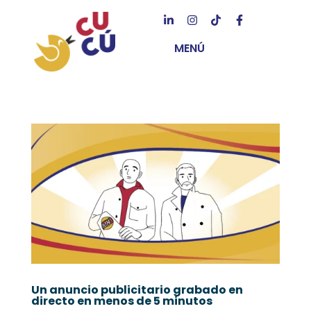
MENÚ
Un anuncio publicitario grabado en
directo en menos de 5 minutos