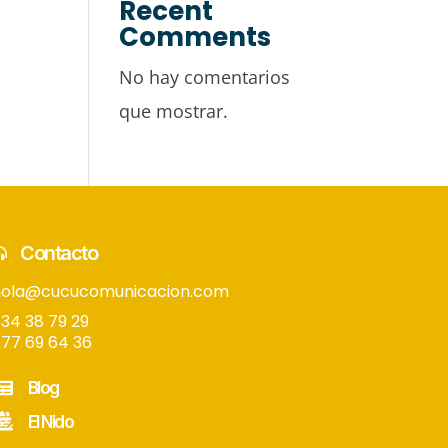
Recent
Comments
No hay comentarios
que mostrar.
Contacto
hola@cucucomunicacion.com
34 38 79 29
77 69 64 36
Blog
El Nido